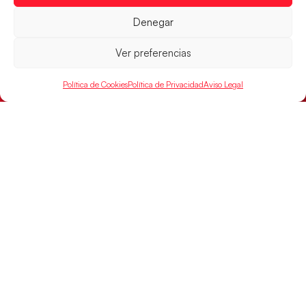
un billete para las semifinales del Mundial
Denegar
Las Guerreras Juveniles afronta este jueves, a las
15:00 h, los cuartos de final del Campeonato del
Ver preferencias
Mundo Juvenil frente
LEER MÁS
Política de Cookies
Política de Privacidad
Aviso Legal
SELECCIONES
ACCESO
LEGAL