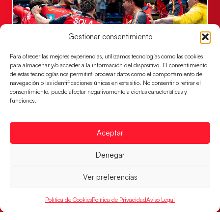
Gestionar consentimiento
Para ofrecer las mejores experiencias, utilizamos tecnologías como las cookies
para almacenar y/o acceder a la información del dispositivo. El consentimiento
de estas tecnologías nos permitirá procesar datos como el comportamiento de
Los Hispanos Juveniles jugarán las
navegación o las identificaciones únicas en este sitio. No consentir o retirar el
semifinales del EHF EURO 2026
consentimiento, puede afectar negativamente a ciertas características y
funciones.
Los pupilos de Javier Márquez se han llevado el
partido de semifinales 29-27 ante Francia y mañana
jugarán las semifinales
Aceptar
LEER MÁS
Denegar
Ver preferencias
Política de Cookies
Política de Privacidad
Aviso Legal