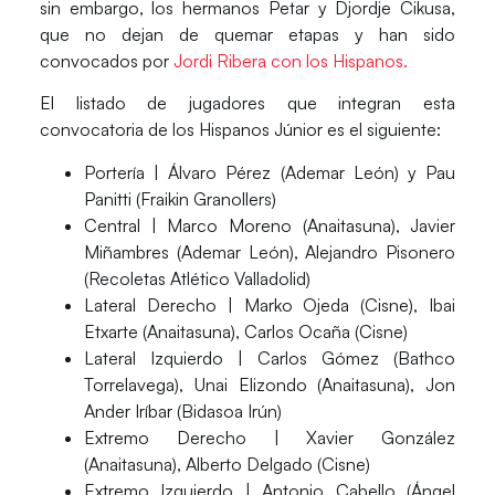
sin embargo,
los hermanos Petar y Djordje Cikusa
,
que no dejan de quemar etapas y han sido
convocados por
Jordi Ribera con los Hispanos.
El
listado de jugadores que integran esta
convocatoria
de los Hispanos Júnior es el siguiente:
Portería
| Álvaro Pérez (Ademar León) y Pau
Panitti (Fraikin Granollers)
Central
| Marco Moreno (Anaitasuna), Javier
Miñambres (Ademar León), Alejandro Pisonero
(Recoletas Atlético Valladolid)
Lateral Derecho
| Marko Ojeda (Cisne), Ibai
Etxarte (Anaitasuna), Carlos Ocaña (Cisne)
Lateral Izquierdo
| Carlos Gómez (Bathco
Torrelavega), Unai Elizondo (Anaitasuna), Jon
Ander Iríbar (Bidasoa Irún)
Extremo Derecho
| Xavier González
(Anaitasuna), Alberto Delgado (Cisne)
Extremo Izquierdo
| Antonio Cabello (Ángel