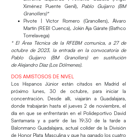
Ximénez Puente Genil),
Pablo Guijarro (BM
Granollers)*
Pivote
| Víctor Romero (Granollers), Álvaro
Martín (REBI Cuenca), Jokin Aja Gárate (Bathco
Torrelavega)
* El Área Técnica de la RFEBM comunica, a 27 de
octubre de 2023, la entrada en la convocatoria de
Pablo Guijarro (BM Granollers) en sustitución
de Alejandro Díaz (Los Dólmenes).
DOS AMISTOSOS DE NIVEL
Los Hispanos Júnior están citados en Madrid el
próximo
lunes, 30 de octubre, para iniciar la
concentración
. Desde allí, viajarán a Guadalajara,
donde trabajarán hasta el
jueves 2 de noviembre, el
día en que se enfrentarán en el Polideportivo David
Santamaría
y a partir de las
19:30 de la tarde a
Balonmano Guadalajara
, actual colíder de la División
de Honor Plata Masculina y que ha ganado los
cuatro