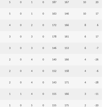
5
0
1
0
187
167
10
20
5
0
1
0
163
146
10
17
4
0
2
0
172
166
8
6
3
0
3
0
178
161
6
17
3
0
3
0
146
153
6
-7
2
0
4
0
140
166
4
-26
2
0
4
0
152
158
4
-6
2
0
4
0
143
171
4
-28
1
1
4
0
155
166
3
-11
1
0
5
0
155
175
2
-20