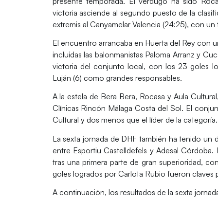
presente temporada. El verdugo ha sido Roca
victoria asciende al segundo puesto de la clasi
extremis al Canyamelar Valencia (24:25), con un t
El encuentro arrancaba en Huerta del Rey con un
incluidas las balonmanistas Paloma Arranz y C
victoria del conjunto local, con los 23 goles l
Luján (6) como grandes responsables.
A la estela de Bera Bera, Rocasa y Aula Cultura
Clínicas Rincón Málaga Costa del Sol. El conjun
Cultural y dos menos que el líder de la categoría.
La sexta jornada de DHF también ha tenido un due
entre Esportiu Castelldefels y Adesal Córdoba. L
tras una primera parte de gran superioridad, co
goles logrados por Carlota Rubio fueron claves p
A continuación, los resultados de la sexta jornada