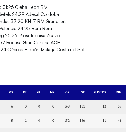
o 31:26 Cleba León BM
ldefels 24:29 Adesal Córdoba
endas 37:20 KH-7 BM Granollers
Valencia 24:25 Bera Bera
ng 25:26 Prosetecnisa Zuazo
6:32 Rocasa Gran Canaria ACE
:24 Clínicas Rincón Málaga Costa del Sol
PG
PE
PP
NP
GF
GC
PUNTOS
DIF.
6
0
0
0
168
111
12
57
5
1
0
0
182
136
11
46