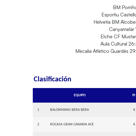
BM Porriñ
Esportiu Castel
Helvetia BM Alcob
Canyamelar 
Elche CF Musta
Aula Cultural 2
Mecalia Atlético Guardés 29
Clasificación
EQUIPO
PJ
1
BALONMANO BERA BERA
6
2
ROCASA GRAN CANARIA ACE
6