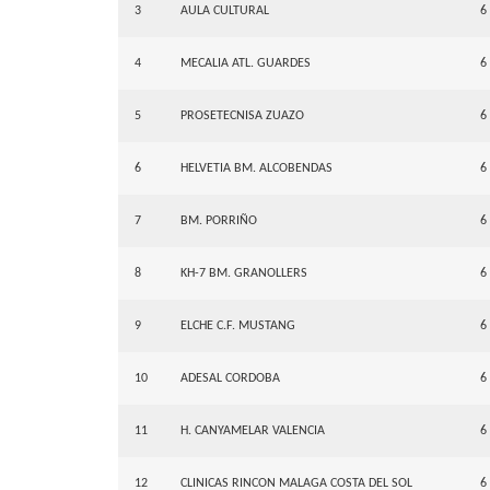
3
AULA CULTURAL
6
4
MECALIA ATL. GUARDES
6
5
PROSETECNISA ZUAZO
6
6
HELVETIA BM. ALCOBENDAS
6
7
BM. PORRIÑO
6
8
KH-7 BM. GRANOLLERS
6
9
ELCHE C.F. MUSTANG
6
10
ADESAL CORDOBA
6
11
H. CANYAMELAR VALENCIA
6
12
CLINICAS RINCON MALAGA COSTA DEL SOL
6