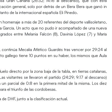
sa Gran Canaria (26:32; 14:16 al descanso), que con esta
ficación general, solo por detrás de un Bera Bera que ganó in
anto de la internacional española Eli Pinedo.
 homenaje a más de 20 referentes del deporte vallisoletano,
uca García. Un acto que no pudo ir acompañado de una nueva
ogrados entre Melania Falcón (8), Davinia López (7) y María
l, continúa Mecalia Atlético Guardés tras vencer por 29:24 al
to gallego tiene 10 puntos en su haber, los mismos que Aula
lo directo por la zona baja de la tabla, en tierras catalanas,
as visitantes se llevaron el partido (24:29; 9:17 al descanso)
n un parcial de 0:8 en la primera mitad de la misma. Los diez
ara el triunfo de las cordobesas.
 de DHF, junto a la clasificación actual.