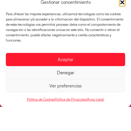
Gestionar consentimiento
el partido por el bronce del Campeonato de Europa,
mañana a las
Para ofrecer las mejores experiencias, utilizamos tecnologías como las cookies
para almacenar y/o acceder a la información del dispositivo. El consentimiento
LEER MÁS
de estas tecnologías nos permitirá procesar datos como el comportamiento de
navegación o las identificaciones únicas en este sitio. No consentir o retirar el
consentimiento, puede afectar negativamente a ciertas características y
funciones.
Aceptar
Denegar
Ver preferencias
Política de Cookies
Política de Privacidad
Aviso Legal
Montenegro, última frontera para las
Guerreras Juveniles en la conquista del oro
mundial
El conjunto dirigido por Cristina Cabeza buscará
mañana, a las 17:30h., el oro en el Campeonato del