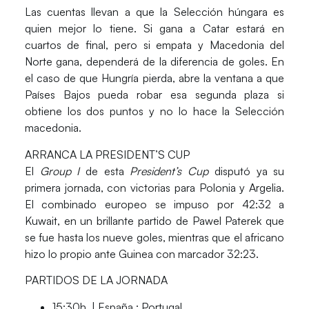
Las cuentas llevan a que la
Selección húngara
es
quien mejor lo tiene. Si gana a
Catar
estará en
cuartos de final, pero si empata y
Macedonia del
Norte
gana, dependerá de la diferencia de goles. En
el caso de que Hungría pierda, abre la ventana a que
Países Bajos
pueda robar esa segunda plaza si
obtiene los dos puntos y no lo hace la
Selección
macedonia
.
ARRANCA LA PRESIDENT’S CUP
El
Group I
de esta
President’s Cup
disputó ya su
primera jornada, con victorias para
Polonia
y
Argelia
.
El combinado europeo se impuso por 42:32 a
Kuwait
, en un brillante partido de
Pawel Paterek
que
se fue hasta los nueve goles, mientras que el africano
hizo lo propio ante
Guinea
con marcador 32:23.
PARTIDOS DE LA JORNADA
15:30h. |
España
: Portugal