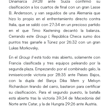
Dinamarca
39:28 ante
Suiza
confirmó su
clasificación a los cuartos de final con un gran
Lasse
B. Andersson
, y van seguidos de una
Alemania
que
hizo lo propio en el enfrentamiento directo contra
Italia
, que se saldó con 27:34 en un precioso partido
en el que
Timo Kastening
decantó la balanza.
Cerrando este
Group I
,
República Checa
sumo dos
puntos tras ganarle a
Túnez
por 26:32 con un gran
Lukas Morkovsky
.
En el
Group II
está todo más abierto, solamente con
Francia
clasificada y tres equipos peleando por la
segunda plaza. Empezando por el combinado galo, la
inmisericorde victoria por 28:35 ante
Países Bajos
,
con la dupla del
Barça Dika Mem
y
Melvyn
Richardson
tirando del carro, bastaron para certificar
su clasificación. Para el segundo puesto, la batalla
está abierta tras la victoria 39:34 de
Macedonia del
Norte
ante
Catar
, y la de
Hungría
29:26 ante
Austria
.