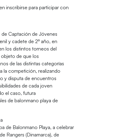
 inscribirse para participar con
a de Captación de Jóvenes
venil y cadete de 2º año, en
n los distintos torneos del
l objeto de que los
os de las distintas categorías
 a la competición, realizando
to y disputa de encuentros
osibilidades de cada joven
o el caso, futura
nales de balonmano playa de
la
pa de Balonmano Playa, a celebrar
ad de Rangers (Dinamarca), de