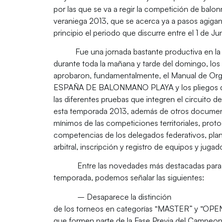
por las que se va a regir la competición de bal
veraniega 2013, que se acerca ya a pasos agiga
principio el periodo que discurre entre el 1 de Ju
Fue una jornada bastante productiva en la
durante toda la mañana y tarde del domingo, lo
aprobaron, fundamentalmente, el Manual de 
ESPAÑA DE BALONMANO PLAYA y los pliegos de
las diferentes pruebas que integren el circuito de 
esta temporada 2013, además de otros documentos
mínimos de las competiciones territoriales, prot
competencias de los delegados federativos, plan
arbitral, inscripción y registro de equipos y jugad
Entre las novedades más destacadas para
temporada, podemos señalar las siguientes:
– Desaparece la distinción
de los torneos en categorías “MASTER” y “OPEN”
que formen parte de la Fase Previa del Campeo