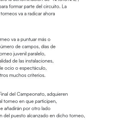
a formar parte del circuito. La
s torneos va a radicar ahora
torneo va a puntuar más o
 número de campos, días de
orneo juvenil paralelo,
lidad de las instalaciones,
de ocio o espectáculo,
otros muchos criterios.
e Final del Campeonato, adquieren
l torneo en que participen,
ue añadirán por otro lado
n del puesto alcanzado en dicho torneo,