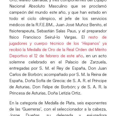
Nacional Absoluto Masculino que se proclamó
campeón del mundo este año, y que han estado en
todo el ciclo olímpico, el jefe de los servicios
médicos de la R.F.E.BM., Juan José Muñoz Benito, el
fisioterapeuta, Sebastián Salas Paus, y el preparador
físico Francisco Seirul-lo Vargas. El
resto de
jugadores y cuerpo técnico de los ‘Hispanos’ ya
recibió la Medalla de Oro de la Real Orden del Mérito
Deportivo el 12 de febrero de este año
, en un acto
solemne celebrado en el Palacio de Zarzuela,
entregadas por S. M. el Rey de España, Don Juan
Carlos de Borbón; acompañado por S. M. la Reina de
España, Doña Sofía de Grecia; de S. A. R. el Príncipe
de Asturias, Don Felipe de Borbón; y de S. A. R. la
Princesa de Asturias, Doña Letizia Ortiz.
En la categoría de Medalla de Plata, seis exponentes
de las ‘Guerreras’, con el seleccionador a la cabeza,
Jorge Dueñas, su delegada y exjugadora