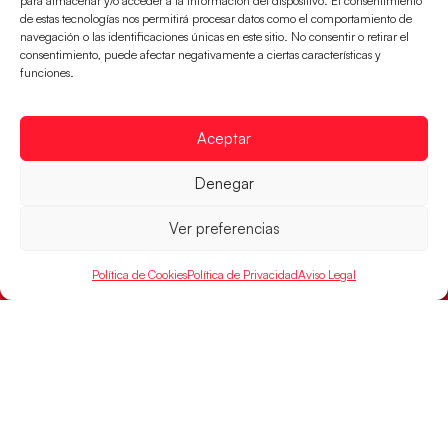
para almacenar y/o acceder a la información del dispositivo. El consentimiento
de estas tecnologías nos permitirá procesar datos como el comportamiento de
navegación o las identificaciones únicas en este sitio. No consentir o retirar el
consentimiento, puede afectar negativamente a ciertas características y
funciones.
Las Guerreras Juveniles lucharán por el oro
mundialista
Aceptar
El conjunto dirigido por Cristina Cabeza se lleva la
victoria en las semifinales contra Egipto y luchará por
Denegar
el oro
Ver preferencias
LEER MÁS
Política de Cookies
Política de Privacidad
Aviso Legal