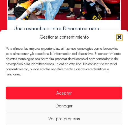
Una revancha contra Dinamarca para
conquistar el bronce del EHF EURO 2026
Gestionar consentimiento
Los Hispanos Juveniles buscan colgarse la presea en
el partido por el bronce del Campeonato de Europa,
Para ofrecer las mejores experiencias, utilizamos tecnologías como las cookies
para almacenar y/o acceder a la información del dispositivo. El consentimiento
mañana a las
de estas tecnologías nos permitirá procesar datos como el comportamiento de
navegación o las identificaciones únicas en este sitio. No consentir o retirar el
LEER MÁS
consentimiento, puede afectar negativamente a ciertas características y
funciones.
Aceptar
Denegar
Ver preferencias