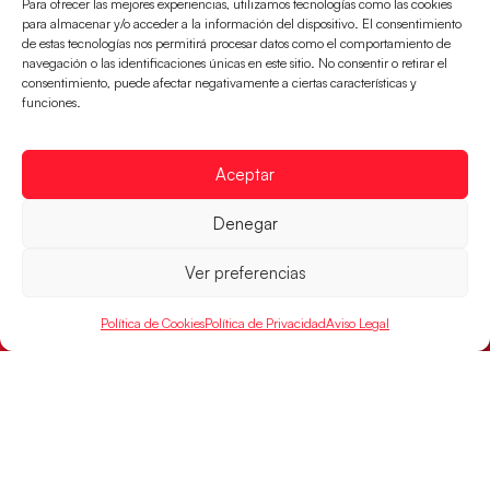
Para ofrecer las mejores experiencias, utilizamos tecnologías como las cookies
para almacenar y/o acceder a la información del dispositivo. El consentimiento
de estas tecnologías nos permitirá procesar datos como el comportamiento de
navegación o las identificaciones únicas en este sitio. No consentir o retirar el
consentimiento, puede afectar negativamente a ciertas características y
funciones.
Aceptar
Los Hispanos Juveniles buscarán el bronce
Denegar
continental
Ver preferencias
Los pupilos de Javier Márquez no han podido con
Alemania y disputarán el encuentro por el bronce el
próximo domingo
Política de Cookies
Política de Privacidad
Aviso Legal
LEER MÁS