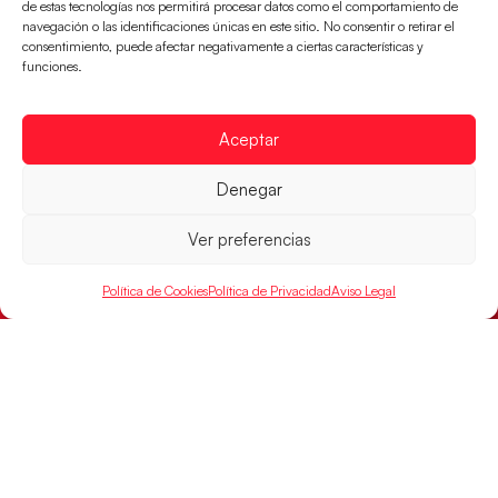
de estas tecnologías nos permitirá procesar datos como el comportamiento de
navegación o las identificaciones únicas en este sitio. No consentir o retirar el
consentimiento, puede afectar negativamente a ciertas características y
funciones.
Aceptar
Las Guerreras Juveniles sellan su billete para
Denegar
las semifinales
Las pupilas de Cristina Cabeza han remontado con
Ver preferencias
parcial de 7:1 que les ha dado el pase a semifinales
que
Política de Cookies
Política de Privacidad
Aviso Legal
LEER MÁS