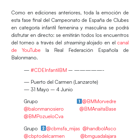
Como en ediciones anteriores, toda la emoción de
esta fase final del Campeonato de España de Clubes
en categoría infantil femenina y masculina se podrá
disfrutar en directo: se emitirán todos los encuentros
del torneo a través del
streaming
alojado en el
canal
de YouTube
la Real Federación Española de
Balonmano.
—
#CDEInfantilBM
– —————-
— Puerto del Carmen (Lanzarote)
— 31 Mayo – 4 Junio
Grupo
@BMMorvedre
@balonmanosiero
@BMAnaitaBase
@BMPozueloCva
Grupo
@cbmsfa_mijas
@handbolAsco
@cbptodelcarmen
@bmguadalajara