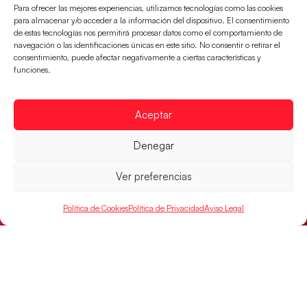
el oro
Para ofrecer las mejores experiencias, utilizamos tecnologías como las cookies
para almacenar y/o acceder a la información del dispositivo. El consentimiento
LEER MÁS
de estas tecnologías nos permitirá procesar datos como el comportamiento de
navegación o las identificaciones únicas en este sitio. No consentir o retirar el
consentimiento, puede afectar negativamente a ciertas características y
funciones.
Aceptar
Denegar
Ver preferencias
Política de Cookies
Política de Privacidad
Aviso Legal
Los Hispanos Juveniles buscarán el bronce
continental
Los pupilos de Javier Márquez no han podido con
Alemania y disputarán el encuentro por el bronce el
próximo domingo