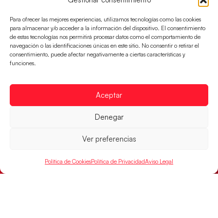
Para ofrecer las mejores experiencias, utilizamos tecnologías como las cookies
Una revancha contra Dinamarca para
para almacenar y/o acceder a la información del dispositivo. El consentimiento
conquistar el bronce del EHF EURO 2026
de estas tecnologías nos permitirá procesar datos como el comportamiento de
navegación o las identificaciones únicas en este sitio. No consentir o retirar el
Los Hispanos Juveniles buscan colgarse la presea en
consentimiento, puede afectar negativamente a ciertas características y
el partido por el bronce del Campeonato de Europa,
funciones.
mañana a las
LEER MÁS
Aceptar
Denegar
Ver preferencias
Política de Cookies
Política de Privacidad
Aviso Legal