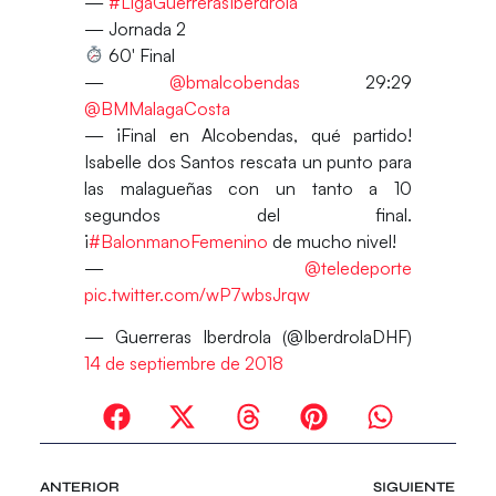
—
#LigaGuerrerasIberdrola
— Jornada 2
60′ Final
—
@bmalcobendas
29:29
@BMMalagaCosta
— ¡Final en Alcobendas, qué partido!
Isabelle dos Santos rescata un punto para
las malagueñas con un tanto a 10
segundos del final.
¡
#BalonmanoFemenino
de mucho nivel!
—
@teledeporte
pic.twitter.com/wP7wbsJrqw
— Guerreras Iberdrola (@IberdrolaDHF)
14 de septiembre de 2018
ANTERIOR
SIGUIENTE