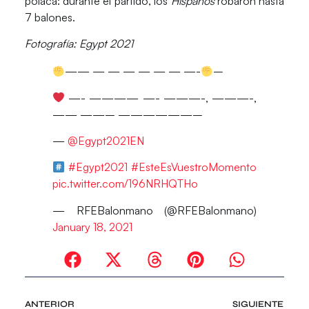
polaca: durante el partido, los
Hispanos
robaron hasta
7 balones.
Fotografía: Egypt 2021
—— — — — — — — —-
–
—- ———— —- ———-, ———-,
—— ——– ——————–
—
@Egypt2021EN
#Egypt2021
#EsteEsVuestroMomento
pic.twitter.com/196NRHQTHo
— RFEBalonmano (@RFEBalonmano)
January 18, 2021
ANTERIOR
SIGUIENTE