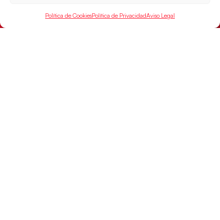
las semifinales
Política de Cookies
Política de Privacidad
Aviso Legal
Las pupilas de Cristina Cabeza han remontado con
parcial de 7:1 que les ha dado el pase a semifinales
que
LEER MÁS
SELECCIONES
ACCESO
LEGAL