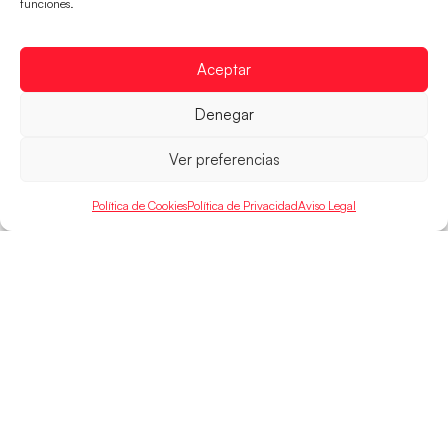
funciones.
Las Guerreras Juveniles afronta este jueves, a las
15:00 h, los cuartos de final del Campeonato del
Aceptar
Mundo Juvenil frente
LEER MÁS
Denegar
Ver preferencias
Política de Cookies
Política de Privacidad
Aviso Legal
SELECCIONES
ACCESO
LEGAL