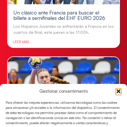
Un clásico ante Francia para buscar el
billete a semifinales del EHF EURO 2026
Los Hispanos Juveniles se enfrentarán a Francia en los
cuartos de final, este jueves a las 17:00h.
LEER MÁS
Gestionar consentimiento
Para ofrecer las mejores experiencias, utilizamos tecnologías como las cookies
para almacenar y/o acceder a la información del dispositivo. El consentimiento
de estas tecnologías nos permitirá procesar datos como el comportamiento de
navegación o las identificaciones únicas en este sitio. No consentir o retirar el
Las Guerreras Juveniles buscan ante Suiza
consentimiento, puede afectar negativamente a ciertas características y
un billete para las semifinales del Mundial