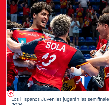
Los Hispanos Juveniles jugarán las semifina
2026