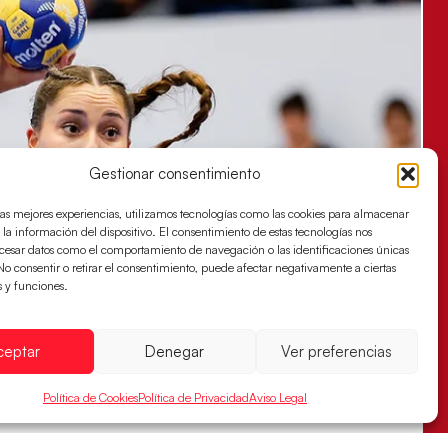
Gestionar consentimiento
las mejores experiencias, utilizamos tecnologías como las cookies para almacenar
 la información del dispositivo. El consentimiento de estas tecnologías nos
ocesar datos como el comportamiento de navegación o las identificaciones únicas
. No consentir o retirar el consentimiento, puede afectar negativamente a ciertas
s y funciones.
ceptar
Denegar
Ver preferencias
Política de Cookies
Política de Privacidad
Aviso Legal
s sellan su billete para las semifinales
za han remontado con parcial de 7:1 que les ha dado el pase