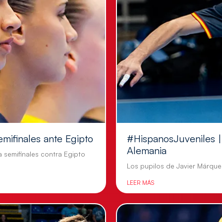
emifinales ante Egipto
#HispanosJuveniles | 
Alemania
a semifinales contra Egipto
Los pupilos de Javier Márquez
LEER MÁS