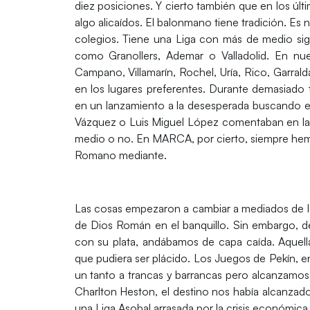
diez posiciones. Y cierto también que en los úl
algo alicaídos. El balonmano tiene tradición. E
colegios. Tiene una Liga con más de medio sigl
como Granollers, Ademar o Valladolid. En nu
Campano, Villamarín, Rochel, Uría, Rico, Garral
en los lugares preferentes. Durante demasiado t
en un lanzamiento a la desesperada buscando e
Vázquez o Luis Miguel López comentaban en la te
medio o no. En MARCA, por cierto, siempre hemos
Romano mediante.
Las cosas empezaron a cambiar a mediados de 
de Dios Román en el banquillo. Sin embargo, 
con su plata, andábamos de capa caída. Aquella
que pudiera ser plácido. Los Juegos de Pekín, en
un tanto a trancas y barrancas pero alcanzamos
Charlton Heston, el destino nos había alcanzado
una Liga Asobal arrasada por la crisis económica