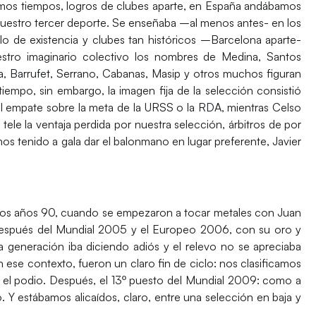
timos tiempos, logros de clubes aparte, en España andábamos
s nuestro tercer deporte. Se enseñaba –al menos antes- en los
o de existencia y clubes tan históricos –Barcelona aparte-
estro imaginario colectivo los nombres de Medina, Santos
da, Barrufet, Serrano, Cabanas, Masip y otros muchos figuran
iempo, sin embargo, la imagen fija de la selección consistió
l empate sobre la meta de la URSS o la RDA, mientras Celso
le la ventaja perdida por nuestra selección, árbitros de por
 tenido a gala dar el balonmano en lugar preferente, Javier
los años 90, cuando se empezaron a tocar metales con Juan
después del Mundial 2005 y el Europeo 2006, con su oro y
 generación iba diciendo adiós y el relevo no se apreciaba
 ese contexto, fueron un claro fin de ciclo: nos clasificamos
 el podio. Después, el 13º puesto del Mundial 2009: como a
. Y estábamos alicaídos, claro, entre una selección en baja y
.