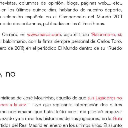
ntrevistas, columnas de opinión, blogs, páginas web,… etc.,
 en los últimos quince días, hablando de nuestro deporte,
 la selección española en el Campeonato del Mundo 2011
o de dos columnas, publicadas en las últimas horas.
o Carreño en
www.marca.com
, bajó el título
‘Balonmano, sí;
 al balonmano, con la firma siempre personal de Carlos Toro,
brero de 2011) en el periódico El Mundo dentro de su “Ruedo
, no
enialidad de José Mourinho, aquello de que
sus jugadores no
ones a la vez
–tuve que repasar la información dos o tres
t
me confirmaran que había leído bien- me planteé empezar
zado ya a mirar los historiales de sus jugadores, en la
Guía
rtidos del Real Madrid en enero en los últimos años. El asunto