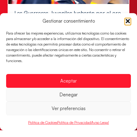
Las Guerreras Juveniles lucharán por el oro
mundialista
Gestionar consentimiento
El conjunto dirigido por Cristina Cabeza se lleva la
Para ofrecer las mejores experiencias, utilizamos tecnologías como las cookies
victoria en las semifinales contra Egipto y luchará por
para almacenar y/o acceder a la información del dispositivo. El consentimiento
el oro
de estas tecnologías nos permitirá procesar datos como el comportamiento de
navegación o las identificaciones únicas en este sitio. No consentir o retirar el
LEER MÁS
consentimiento, puede afectar negativamente a ciertas características y
funciones.
Aceptar
Denegar
Ver preferencias
Política de Cookies
Política de Privacidad
Aviso Legal
Los Hispanos Juveniles buscarán el bronce