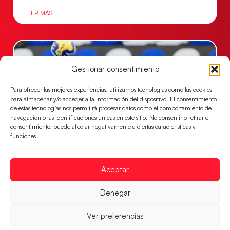
LEER MÁS
Gestionar consentimiento
Para ofrecer las mejores experiencias, utilizamos tecnologías como las cookies
para almacenar y/o acceder a la información del dispositivo. El consentimiento
de estas tecnologías nos permitirá procesar datos como el comportamiento de
navegación o las identificaciones únicas en este sitio. No consentir o retirar el
consentimiento, puede afectar negativamente a ciertas características y
funciones.
Las Guerreras Juveniles buscan ante Suiza
un billete para las semifinales del Mundial
Aceptar
Las Guerreras Juveniles afronta este jueves, a las
Denegar
15:00 h, los cuartos de final del Campeonato del
Mundo Juvenil frente
Ver preferencias
LEER MÁS