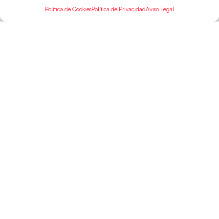
Política de Cookies
Política de Privacidad
Aviso Legal
SELECCIONES
ACCESO
LEGAL
DIRECTO
Hispanos
Política de
Guerreras
Competiciones
Privacidad
Hispanos Arena
Árbitros
Aviso Legal
Guerreras Arena
Entrenadores
Política de