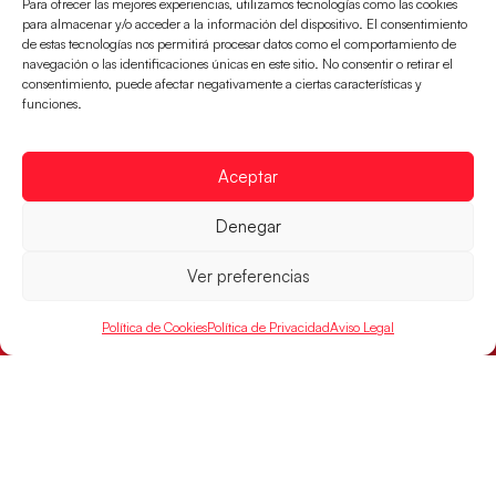
Para ofrecer las mejores experiencias, utilizamos tecnologías como las cookies
para almacenar y/o acceder a la información del dispositivo. El consentimiento
de estas tecnologías nos permitirá procesar datos como el comportamiento de
Montenegro, última frontera para las
navegación o las identificaciones únicas en este sitio. No consentir o retirar el
Guerreras Juveniles en la conquista del oro
consentimiento, puede afectar negativamente a ciertas características y
mundial
funciones.
El conjunto dirigido por Cristina Cabeza buscará
mañana, a las 17:30h., el oro en el Campeonato del
Mundo ante la
Aceptar
LEER MÁS
Denegar
Ver preferencias
Política de Cookies
Política de Privacidad
Aviso Legal