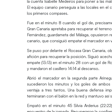
la cuenta
Isabelle Medeiros
para poner a las ma
El equipo canario perseguía a las locales en el
los primeros compases.
Fue en el
minuto 8
cuando el gol de, precisame
Gran Canaria apretaba para recuperar el terreno p
Fernández
, guardameta del Málaga, opusieron r
canario, que consiguió empatar el marcador en v
Se puso por delante el Rocasa Gran Canaria, obli
afición para recuperar la posición. Siguió acec
empate (13:13) en el minuto 28 con un gol de Ro
y mandaron el casillero 14:14 al descanso.
Abrió el marcador en la segunda parte
Arineg
sucedieron los minutos y los goles de ambos
ventaja
a tres tantos. Una buena defensa imp
terminaran con el balón en la red y mantuvo así 
Empató en el
minuto 45
Silvia Arderius (22:22
encuentro de la jornada. Recuperaron la confian