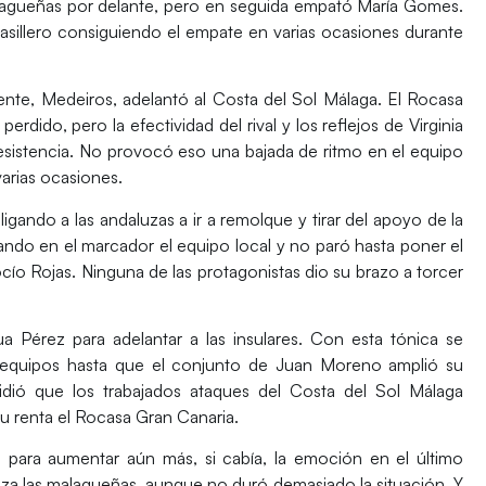
lagueñas por delante, pero en seguida empató
María Gomes
.
 casillero consiguiendo el empate en varias ocasiones durante
nte, Medeiros, adelantó al Costa del Sol Málaga. El Rocasa
erdido, pero la efectividad del rival y los reflejos de
Virginia
esistencia. No provocó eso una bajada de ritmo en el equipo
arias ocasiones.
gando a las andaluzas a ir a remolque y tirar del apoyo de la
hando en el marcador el equipo local y no paró hasta poner el
cío Rojas. Ninguna de las protagonistas dio su brazo a torcer
ua Pérez
para adelantar a las insulares. Con esta tónica se
 equipos hasta que el conjunto de Juan Moreno amplió su
idió que los trabajados ataques del Costa del Sol Málaga
su renta el Rocasa Gran Canaria.
)
para aumentar aún más, si cabía, la emoción en el último
za las malagueñas, aunque no duró demasiado la situación. Y