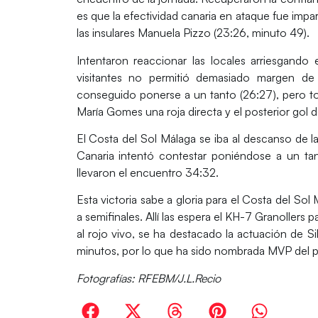
es que la efectividad canaria en ataque fue imp
las insulares
Manuela Pizzo (23:26, minuto 49)
.
Intentaron reaccionar las locales arriesgando
visitantes no permitió demasiado margen de 
conseguido ponerse a un tanto
(26:27)
, pero t
María Gomes una
roja directa
y el posterior gol 
El Costa del Sol Málaga se iba al
descanso
de l
Canaria intentó contestar poniéndose a un tan
llevaron el encuentro
34:32
.
Esta victoria sabe a gloria para el Costa del S
a semifinales. Allí las espera el
KH-7 Granollers
pa
al rojo vivo, se ha destacado la actuación de Si
minutos, por lo que ha sido nombrada
MVP
del p
Fotografías: RFEBM/J.L.Recio