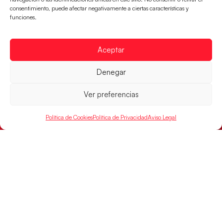
consentimiento, puede afectar negativamente a ciertas características y
Los Hispanos Juveniles se enfrentarán a Francia en los
funciones.
cuartos de final, este jueves a las 17:00h.
LEER MÁS
Aceptar
Denegar
Ver preferencias
Política de Cookies
Política de Privacidad
Aviso Legal
Las Guerreras Juveniles buscan ante Suiza
un billete para las semifinales del Mundial
Las Guerreras Juveniles afronta este jueves, a las
15:00 h, los cuartos de final del Campeonato del
Mundo Juvenil frente