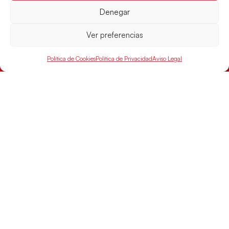
Denegar
Ver preferencias
Política de Cookies
Política de Privacidad
Aviso Legal
Las Guerreras Juveniles buscan ante Suiza
un billete para las semifinales del Mundial
Las Guerreras Juveniles afronta este jueves, a las
15:00 h, los cuartos de final del Campeonato del
Mundo Juvenil frente
LEER MÁS