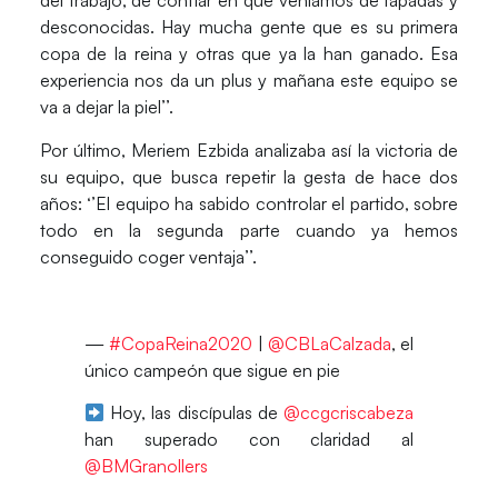
del trabajo, de confiar en que veníamos de tapadas y
desconocidas. Hay mucha gente que es su primera
copa de la reina y otras que ya la han ganado. Esa
experiencia nos da un plus y mañana este equipo se
va a dejar la piel’’.
Por último,
Meriem Ezbida
analizaba así la victoria de
su equipo, que busca repetir la gesta de hace dos
años: ‘’El equipo ha sabido controlar el partido, sobre
todo en la segunda parte cuando ya hemos
conseguido coger ventaja’’.
—
#CopaReina2020
|
@CBLaCalzada
, el
único campeón que sigue en pie
Hoy, las discípulas de
@ccgcriscabeza
han superado con claridad al
@BMGranollers