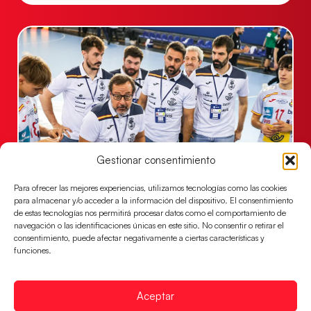
Gestionar consentimiento
Un clásico ante Francia para buscar el
Para ofrecer las mejores experiencias, utilizamos tecnologías como las cookies
billete a semifinales del EHF EURO 2026
para almacenar y/o acceder a la información del dispositivo. El consentimiento
de estas tecnologías nos permitirá procesar datos como el comportamiento de
Los Hispanos Juveniles se enfrentarán a Francia en los
navegación o las identificaciones únicas en este sitio. No consentir o retirar el
cuartos de final, este jueves a las 17:00h.
consentimiento, puede afectar negativamente a ciertas características y
funciones.
LEER MÁS
Aceptar