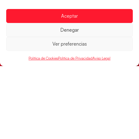
Aceptar
Los Hispanos Juveniles buscarán el bronce
continental
Denegar
Los pupilos de Javier Márquez no han podido con
Alemania y disputarán el encuentro por el bronce el
Ver preferencias
próximo domingo
Política de Cookies
Política de Privacidad
Aviso Legal
LEER MÁS