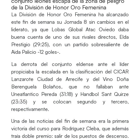
conjunto leonés escapa de la zona de peligro
de la División de Honor Oro Femenina
La
División de Honor Oro Femenina
ha alcanzado
este fin de semana su
Jornada 8
sin cambios en el
liderato, ya que
Lobas Global Atac Oviedo
daba
buena cuenta de uno de sus rivales directos,
Elda
Prestigio (29:25)
, con un partido sobresaliente de
Aida Palicio -12 goles-.
La derrota del conjunto eldense ante el líder
propiciaba la escalada en la clasificación del
CICAR
Lanzarote Ciudad de Arrecife y del Vino Doña
Berenguela Bolaños
, que no fallaban ante
Uneatlantico Pereda (31:18)
y
Handbol Sant Quirze
(23:35)
y se colocan segundo y tercero,
respectivamente.
Una de las noticias del fin de semana era la primera
victoria del curso para
Rodríguez Cleba
, que además
traía doble premio: salir de los puestos de descenso.