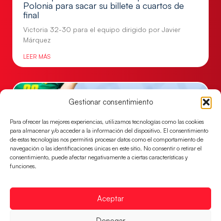
Polonia para sacar su billete a cuartos de
final
Victoria 32-30 para el equipo dirigido por Javier
Márquez
LEER MÁS
Gestionar consentimiento
Para ofrecer las mejores experiencias, utilizamos tecnologías como las cookies
para almacenar y/o acceder a la información del dispositivo. El consentimiento
de estas tecnologías nos permitirá procesar datos como el comportamiento de
navegación o las identificaciones únicas en este sitio. No consentir o retirar el
consentimiento, puede afectar negativamente a ciertas características y
funciones.
Las Guerreras Juveniles, primeras de grupo
Aceptar
en la Main Round
Las pupilas de Cristina Cabeza se imponen 35-33 a
Denegar