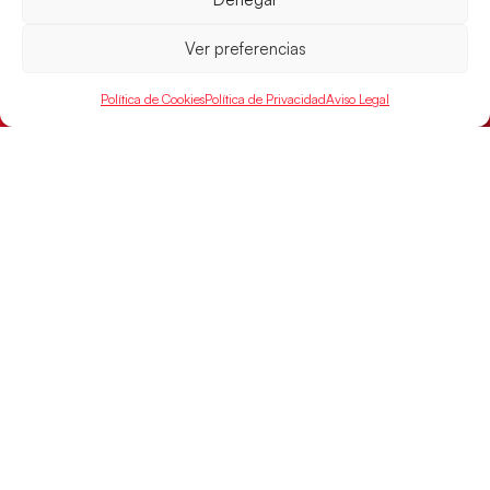
Montenegro, y el jueves disputarán los cuartos de
final ante Suiza
Ver preferencias
LEER MÁS
Política de Cookies
Política de Privacidad
Aviso Legal
SELECCIONES
ACCESO
LEGAL
DIRECTO
Hispanos
Política de