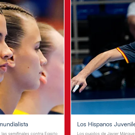
mundialista
Los Hispanos Juvenil
n las semifinales contra Egipto
Los pupilos de Javier Márque