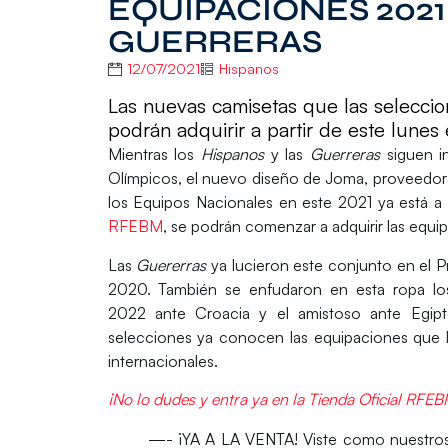
EQUIPACIONES 2021
GUERRERAS
12/07/2021
Hispanos
Las nuevas camisetas que las seleccio
podrán adquirir a partir de este lunes
Mientras los
Hispanos
y las
Guerreras
siguen i
Olímpicos, el nuevo diseño de
Joma,
proveedor 
los Equipos Nacionales en este 2021 ya está
a
RFEBM
, se podrán comenzar a adquirir las equ
Las
Guererras
ya lucieron este conjunto en el
Pr
2020. También se enfudaron en esta ropa l
2022 ante Croacia y el amistoso ante Egipto
selecciones ya conocen las equipaciones que 
internacionales.
¡No lo dudes y entra ya en la Tienda Oficial RFEB
—- ¡YA A LA VENTA! Viste como nuestr