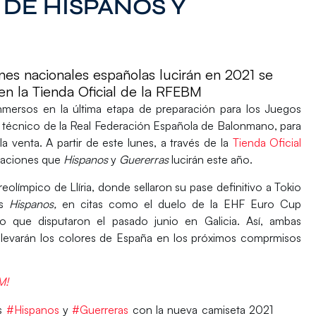
 DE HISPANOS Y
nes nacionales españolas lucirán en 2021 se
 en la Tienda Oficial de la RFEBM
nmersos en la última etapa de preparación para los Juegos
técnico de la
Real Federación Española de Balonmano
, para
 la venta
.
A partir de este lunes
, a través de la
Tienda Oficial
ipaciones que
Hispanos
y
Guererras
lucirán este año.
eolímpico de Llíria,
donde sellaron su pase definitivo a Tokio
os
Hispanos,
en citas como el duelo de la EHF Euro Cup
 que disputaron el pasado junio en Galicia. Así, ambas
llevarán los colores de España en los próximos comprmisos
M!
os
#Hispanos
y
#Guerreras
con la nueva camiseta 2021