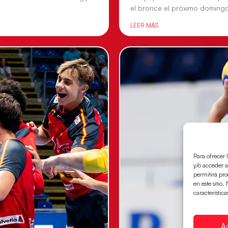
el bronce el próximo doming
LEER MÁS
Para ofrecer 
y/o acceder a
permitirá pr
en este sitio
característica
A