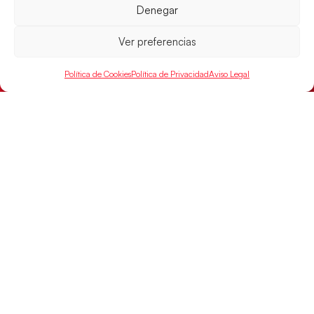
Denegar
Ver preferencias
Las Guerreras Juveniles sellan su billete para
las semifinales
Política de Cookies
Política de Privacidad
Aviso Legal
Las pupilas de Cristina Cabeza han remontado con
parcial de 7:1 que les ha dado el pase a semifinales
que
LEER MÁS