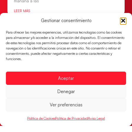
mañana a las
LEER MÁS
Gestionar consentimiento
Para ofrecer las mejores experiencias, utilizamos tecnologías como las cookies
para almacenar y/o acceder a la información del dispositivo. El consentimiento
de estas tecnologías nos permitirá procesar datos como el comportamiento de
navegación o las identificaciones únicas en este sitio. No consentir o retirar el
consentimiento, puede afectar negativamente a ciertas características y
funciones.
Aceptar
Denegar
Montenegro, última frontera para las
Guerreras Juveniles en la conquista del oro
mundial
Ver preferencias
El conjunto dirigido por Cristina Cabeza buscará
Política de Cookies
Política de Privacidad
Aviso Legal
mañana, a las 17:30h., el oro en el Campeonato del
Mundo ante la