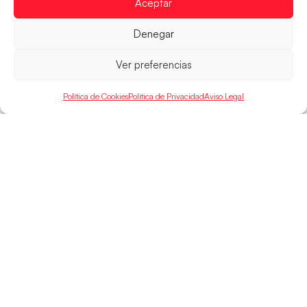
Aceptar
LEER MÁS
Denegar
Ver preferencias
Política de Cookies
Política de Privacidad
Aviso Legal
SELECCIONES
ACCESO
LEGAL
DIRECTO
Hispanos
Política de
Guerreras
Competiciones
Privacidad
Hispanos Arena
Árbitros
Aviso Legal