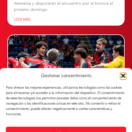
Alemania y disputarán el encuentro por el bronce el
próximo domingo
LEER MÁS
Gestionar consentimiento
Para ofrecer las mejores experiencias, utilizamos tecnologías como las cookies
para almacenar y/o acceder a la información del dispositivo. El consentimiento
de estas tecnologías nos permitirá procesar datos como el comportamiento de
Los Hispanos Juveniles jugarán las
navegación o las identificaciones únicas en este sitio. No consentir o retirar el
semifinales del EHF EURO 2026
consentimiento, puede afectar negativamente a ciertas características y
funciones.
Los pupilos de Javier Márquez se han llevado el
partido de semifinales 29-27 ante Francia y mañana
jugarán las semifinales