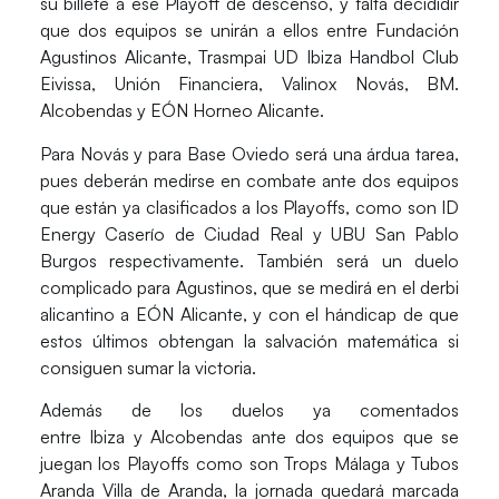
su billete a ese Playoff de descenso, y falta decididir
que dos equipos se unirán a ellos entre
Fundación
Agustinos Alicante
,
Trasmpai UD Ibiza Handbol Club
Eivissa
,
Unión Financiera
,
Valinox Novás
,
BM.
Alcobendas
y
EÓN Horneo Alicante
.
Para
Novás
y para
Base Oviedo
será una árdua tarea,
pues deberán medirse en combate ante dos equipos
que están ya clasificados a los Playoffs, como son
ID
Energy Caserío de Ciudad Real
y
UBU San Pablo
Burgos
respectivamente. También será un duelo
complicado para
Agustinos
, que se medirá en el derbi
alicantino a
EÓN Alicante
, y con el hándicap de que
estos últimos obtengan la salvación matemática si
consiguen sumar la victoria.
Además de los duelos ya comentados
entre
Ibiza
y
Alcobendas
ante dos equipos que se
juegan los Playoffs como son
Trops Málaga
y
Tubos
Aranda Villa de Aranda
, la jornada quedará marcada