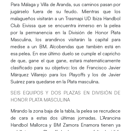
Para
Málaga
y
Villa de Aranda
, sus caminos pasan por
jugárselo fuera de su feudo. Mientras que los
malagueños visitarán a un
Trasmapi UD Ibiza Handbol
Club Eivissa
que se encuentra inmerso en la pelea
por la permanencia en la
División de Honor Plata
Masculina
, los arandinos visitarán la capital para
medise a un
BM. Alcobendas
que también está en
esa pelea. En ese último duelo se cumple el capricho
de que, gane el que gane, estará matemáticamente
clasificado para su objetivo: los de
Francisco Javier
Márquez Villarejo
para los Playoffs y los de
Javier
Suárez
para quedarse en la
Plata masculina
.
SEIS EQUIPOS Y DOS PLAZAS EN DIVISIÓN DE
HONOR PLATA MASCULINA
Mirando la zona baja de la tabla, la pelea se recrudece
de cara a estas dos últimas jornadas.
L’Arancina
Handbol Mallorca
y
BM Zamora Enamora
tienen ya