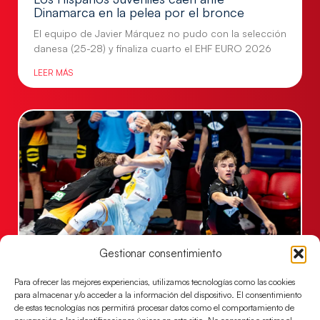
Dinamarca en la pelea por el bronce
El equipo de Javier Márquez no pudo con la selección
danesa (25-28) y finaliza cuarto el EHF EURO 2026
LEER MÁS
Gestionar consentimiento
Una revancha contra Dinamarca para
Para ofrecer las mejores experiencias, utilizamos tecnologías como las cookies
conquistar el bronce del EHF EURO 2026
para almacenar y/o acceder a la información del dispositivo. El consentimiento
Los Hispanos Juveniles buscan colgarse la presea en
de estas tecnologías nos permitirá procesar datos como el comportamiento de