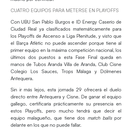
CUATRO EQUIPOS PARA METERSE EN PLAYOFFS
Con
UBU San Pablo Burgos
e
ID Energy Caserío de
Ciudad Real
ya clasificados matemáticamente para
los Playoffs de Ascenso a
Liga Plenitude
, y visto que
el
Barça Atlètic
no puede ascender porque tiene al
primer equipo en la máxima competición nacional, los
últimos dos puestos a esta Fase Final queda en
manos de
Tubos Aranda Villa de Aranda
,
Club Cisne
Colegio Los Sauces
,
Trops Málaga
y
Dólmenes
Antequera
.
Sin ir más lejos, esta jornada 29 ofrecerá el duelo
directo entre
Antequera
y
Cisne
. De ganar el equipo
gallego, certificaría prácticamente su presencia en
estos Playoffs, pero mucho tendrá que decir el
equipo malagueño, que tiene dos
match balls
por
delante en los que no puede fallar.