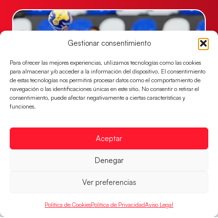
Gestionar consentimiento
Para ofrecer las mejores experiencias, utilizamos tecnologías como las cookies
para almacenar y/o acceder a la información del dispositivo. El consentimiento
de estas tecnologías nos permitirá procesar datos como el comportamiento de
navegación o las identificaciones únicas en este sitio. No consentir o retirar el
consentimiento, puede afectar negativamente a ciertas características y
funciones.
Las Guerreras Juveniles buscan ante Suiza
un billete para las semifinales del Mundial
Aceptar
Las Guerreras Juveniles afronta este jueves, a las
15:00 h, los cuartos de final del Campeonato del
Denegar
Mundo Juvenil frente
LEER MÁS
Ver preferencias
Política de Cookies
Política de Privacidad
Aviso Legal