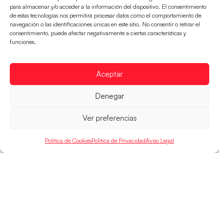
para almacenar y/o acceder a la información del dispositivo. El consentimiento
de estas tecnologías nos permitirá procesar datos como el comportamiento de
navegación o las identificaciones únicas en este sitio. No consentir o retirar el
consentimiento, puede afectar negativamente a ciertas características y
Los Hispanos Juveniles buscarán el bronce
funciones.
continental
Los pupilos de Javier Márquez no han podido con
Aceptar
Alemania y disputarán el encuentro por el bronce el
próximo domingo
Denegar
LEER MÁS
Ver preferencias
Política de Cookies
Política de Privacidad
Aviso Legal