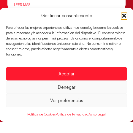
LEER MÁS
Gestionar consentimiento
Para ofrecer las mejores experiencias, utilizamos tecnologías como las cookies
para almacenar y/o acceder a la información del dispositivo. El consentimiento
de estas tecnologías nos permitirá procesar datos como el comportamiento de
navegación o las identificaciones únicas en este sitio. No consentir o retirar el
consentimiento, puede afectar negativamente a ciertas características y
funciones.
Aceptar
Denegar
Montenegro, última frontera para las
Guerreras Juveniles en la conquista del oro
mundial
Ver preferencias
El conjunto dirigido por Cristina Cabeza buscará
mañana, a las 17:30h., el oro en el Campeonato del
Política de Cookies
Política de Privacidad
Aviso Legal
Mundo ante la
LEER MÁS