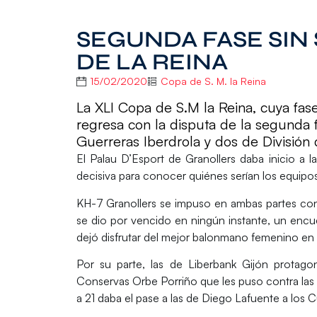
SEGUNDA FASE SIN
DE LA REINA
15/02/2020
Copa de S. M. la Reina
La XLI Copa de S.M la Reina, cuya fase 
regresa con la disputa de la segunda 
Guerreras Iberdrola y dos de División
El
Palau D’Esport de Granollers
daba inicio a 
decisiva para conocer quiénes serían los equipos c
KH-7 Granollers
se impuso en ambas partes con
se dio por vencido en ningún instante, un encue
dejó disfrutar del mejor balonmano femenino en l
Por su parte, las de
Liberbank Gijón
protagon
Conservas Orbe Porriño
que les puso contra las
a 21 daba el pase a las de
Diego Lafuente
a los C