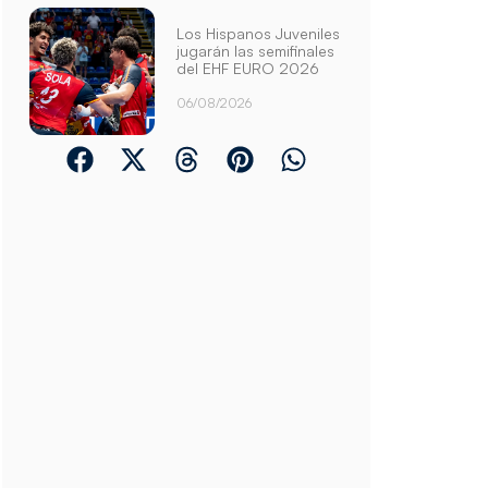
Los Hispanos Juveniles
jugarán las semifinales
del EHF EURO 2026
06/08/2026