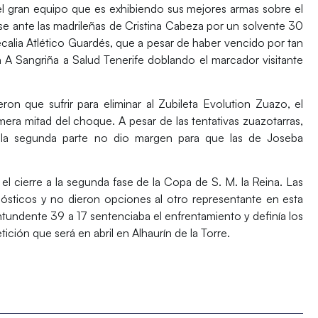
l gran equipo que es exhibiendo sus mejores armas sobre el
se ante las madrileñas de
Cristina Cabeza
por un solvente 30
alia Atlético Guardés,
que a pesar de haber vencido por tan
en
A Sangriña a Salud Tenerife
doblando el marcador visitante
ieron que sufrir para eliminar al
Zubileta Evolution Zuazo
, el
mera mitad del choque. A pesar de las tentativas zuazotarras,
en la segunda parte no dio margen para que las de
Joseba
l cierre a la segunda fase de la Copa de S. M. la Reina. Las
sticos y no dieron opciones al otro representante en esta
ntundente 39 a 17 sentenciaba el enfrentamiento y definía los
tición que será en abril en Alhaurín de la Torre.