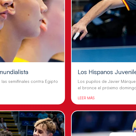
mundialista
Los Hispanos Juvenil
n las semifinales contra Egipto
Los pupilos de Javier Márque
el bronce el próximo doming
LEER MÁS