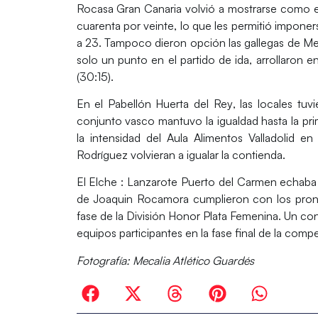
Rocasa Gran Canaria
volvió a mostrarse como e
cuarenta por veinte, lo que les permitió imponer
a 23. Tampoco dieron opción las gallegas de
Mec
solo un punto en el partido de ida, arrollaron 
(30:15).
En el
Pabellón Huerta del Rey
, las locales tuv
conjunto vasco mantuvo la igualdad hasta la pri
la intensidad del Aula Alimentos Valladolid 
Rodríguez
volvieran a igualar la contienda.
El Elche : Lanzarote Puerto del Carmen echaba e
de
Joaquin Rocamora
cumplieron con los pronó
fase de la
División Honor Plata Femenina
. Un co
equipos participantes en la fase final de la compe
Fotografía: Mecalia Atlético Guardés