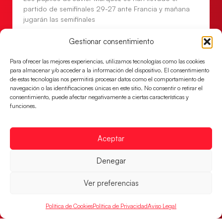
partido de semifinales 29-27 ante Francia y mañana
jugarán las semifinales
LEER MÁS
Gestionar consentimiento
Para ofrecer las mejores experiencias, utilizamos tecnologías como las cookies
para almacenar y/o acceder a la información del dispositivo. El consentimiento
de estas tecnologías nos permitirá procesar datos como el comportamiento de
navegación o las identificaciones únicas en este sitio. No consentir o retirar el
consentimiento, puede afectar negativamente a ciertas características y
funciones.
Aceptar
Denegar
Las Guerreras Juveniles sellan su billete para
Ver preferencias
las semifinales
Las pupilas de Cristina Cabeza han remontado con
Política de Cookies
Política de Privacidad
Aviso Legal
parcial de 7:1 que les ha dado el pase a semifinales
que