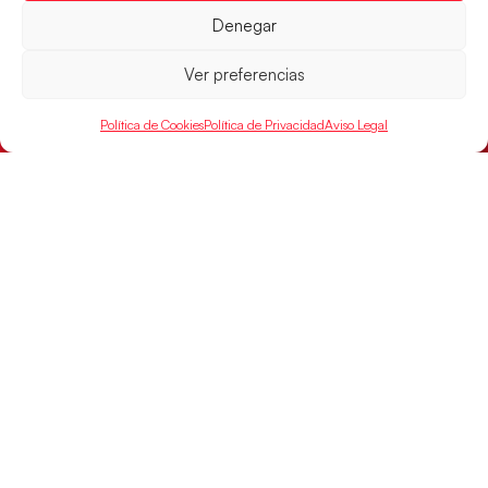
Denegar
El conjunto dirigido por Cristina Cabeza buscará
mañana, a las 17:30h., el oro en el Campeonato del
Ver preferencias
Mundo ante la
LEER MÁS
Política de Cookies
Política de Privacidad
Aviso Legal
SELECCIONES
ACCESO
LEGAL