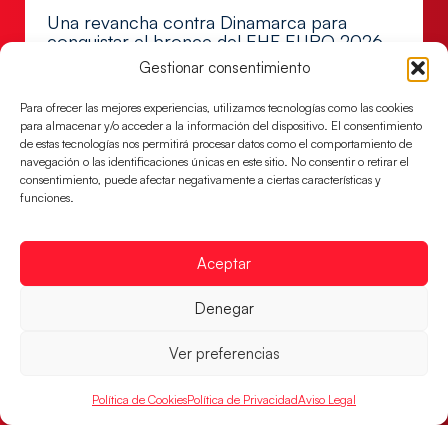
Una revancha contra Dinamarca para
conquistar el bronce del EHF EURO 2026
Gestionar consentimiento
Los Hispanos Juveniles buscan colgarse la presea en
el partido por el bronce del Campeonato de Europa,
Para ofrecer las mejores experiencias, utilizamos tecnologías como las cookies
mañana a las
para almacenar y/o acceder a la información del dispositivo. El consentimiento
de estas tecnologías nos permitirá procesar datos como el comportamiento de
LEER MÁS
navegación o las identificaciones únicas en este sitio. No consentir o retirar el
consentimiento, puede afectar negativamente a ciertas características y
funciones.
Aceptar
Denegar
Ver preferencias
Política de Cookies
Política de Privacidad
Aviso Legal
Montenegro, última frontera para las
Guerreras Juveniles en la conquista del oro