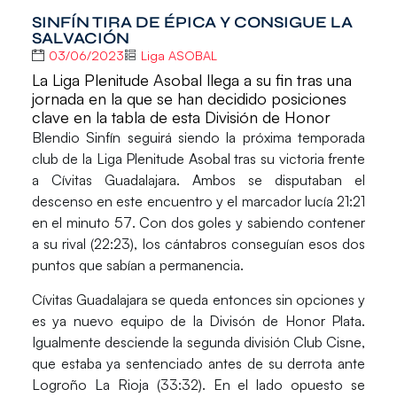
SINFÍN TIRA DE ÉPICA Y CONSIGUE LA
SALVACIÓN
03/06/2023
Liga ASOBAL
La Liga Plenitude Asobal llega a su fin tras una
jornada en la que se han decidido posiciones
clave en la tabla de esta División de Honor
Blendio Sinfín
seguirá siendo la próxima temporada
club de la
Liga Plenitude Asobal
tras su victoria frente
a
Cívitas Guadalajara.
Ambos se disputaban el
descenso en este encuentro y el marcador lucía
21:21
en el
minuto 57
. Con dos goles y sabiendo contener
a su rival
(22:23)
, los cántabros conseguían esos dos
puntos que sabían a permanencia.
Cívitas Guadalajara
se queda entonces sin opciones y
es ya nuevo equipo de la
Divisón de Honor Plata
.
Igualmente desciende la segunda división Club Cisne,
que estaba ya sentenciado antes de su derrota ante
Logroño La Rioja (33:32).
En el lado opuesto se