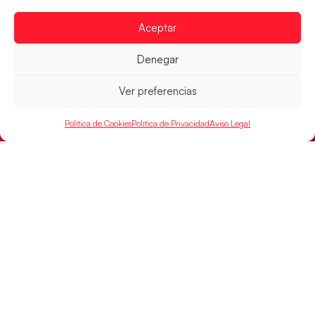
Aceptar
Denegar
Ver preferencias
Los Hispanos Juveniles buscarán el bronce
Política de Cookies
Política de Privacidad
Aviso Legal
continental
Los pupilos de Javier Márquez no han podido con
Alemania y disputarán el encuentro por el bronce el
próximo domingo
LEER MÁS