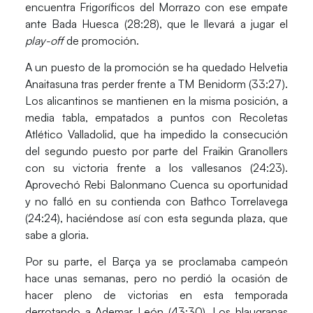
encuentra
Frigoríficos del Morrazo
con ese empate
ante
Bada Huesca (28:28),
que le llevará a jugar el
play-off
de promoción.
A un puesto de la promoción se ha quedado
Helvetia
Anaitasuna
tras perder frente a
TM Benidorm (33:27).
Los alicantinos se mantienen en la misma posición, a
media tabla, empatados a puntos con Recoletas
Atlético Valladolid, que ha impedido la consecución
del segundo puesto por parte del
Fraikin Granollers
con su victoria frente a los vallesanos
(24:23).
Aprovechó
Rebi Balonmano Cuenca
su oportunidad
y no falló en su contienda con
Bathco Torrelavega
(24:24),
haciéndose así con esta segunda plaza, que
sabe a gloria.
Por su parte, el
Barça
ya se proclamaba campeón
hace unas semanas, pero no perdió la ocasión de
hacer
pleno de victorias
en esta temporada
derrotando a Ademar León
(43:30).
Los blaugranas