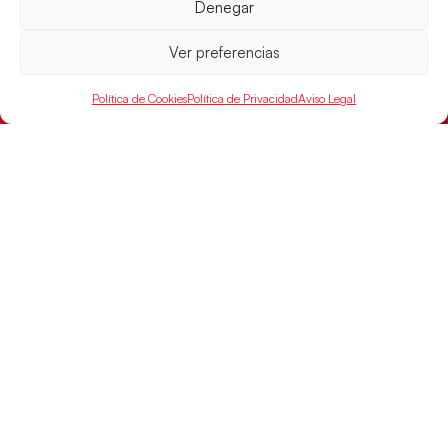
Las Guerreras Juveniles afronta este jueves, a las
Denegar
15:00 h, los cuartos de final del Campeonato del
Mundo Juvenil frente
Ver preferencias
LEER MÁS
Política de Cookies
Política de Privacidad
Aviso Legal
SELECCIONES
ACCESO
LEGAL
DIRECTO