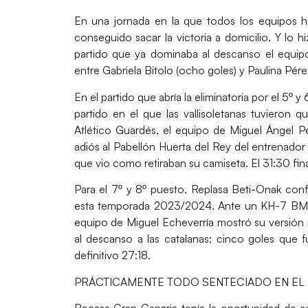
En una jornada en la que todos los equipos 
conseguido sacar la victoria a domicilio. Y lo 
partido que ya dominaba al descanso el equi
entre
Gabriela Bitolo
(ocho goles) y
Paulina Pér
En el partido que abría la eliminatoria por el 5º y
partido en el que las vallisoletanas tuvieron 
Atlético Guardés
, el equipo de
Miguel Ángel P
adiós al
Pabellón Huerta del Rey
del entrenador 
que vio como retiraban su camiseta. El 31:30 fina
Para el 7º y 8º puesto,
Replasa Beti-Onak
conf
esta temporada 2023/2024. Ante un
KH-7 BM.
equipo de
Miguel Echeverría
mostró su versión 
al descanso a las catalanas; cinco goles que f
definitivo 27:18.
PRÁCTICAMENTE TODO SENTECIADO EN EL
Rocasa Gran Canaria
tenía la oportunidad de s