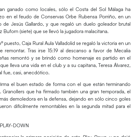
han ganado como locales, sólo el
Costa del Sol Málaga
ha
hizo en el feudo de
Conservas Orbe Rubensa Porriño
, en un
po de
Jesús Gallardo
, y que regaló un duelo goleador brutal
ez Buforn
(siete) que se llevó la jugadora malacitana.
 6º puesto,
Caja Rural Aula Valladolid
se regaló la victoria en un
que remontar. Tras irse 15:19 al descanso a favor de
Mecalia
eñas
remontó y se brindó como homenaje es partido en el
que lleva una vida en el club y a su capitana,
Teresa Álvarez
,
l fue, casi, anecdótico.
irma el buen estado de forma con el que están terminando
 Granollers
que ha firmado también una gran temporada, el
más demoledora en la defensa, dejando en sólo cinco goles
ueron difícilmente remontables en la segunda mitad para el
 PLAY-DOWN
entenciar la primera posición de este
Play-Down
, y no dejó