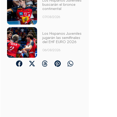
Los Hispanos Juveniles
buscarán el bronce
continental
07/08/2026
Los Hispanos Juveniles
jugarán las semifinales
del EHF EURO 2026
06/08/2026