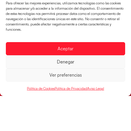
Para ofrecer las mejores experiencias, utilizamos tecnologías como las cookies
LEER MÁS
para almacenar y/o acceder a la información del dispositivo. El consentimiento
de estas tecnologías nos permitirá procesar datos como el comportamiento de
navegación o las identificaciones únicas en este sitio. No consentir o retirar el
consentimiento, puede afectar negativamente a ciertas características y
funciones.
Aceptar
Denegar
Ver preferencias
Montenegro, última frontera para las
Política de Cookies
Política de Privacidad
Aviso Legal
Guerreras Juveniles en la conquista del oro
mundial
El conjunto dirigido por Cristina Cabeza buscará
mañana, a las 17:30h., el oro en el Campeonato del
Mundo ante la