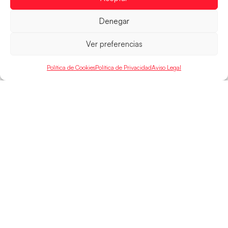
LEER MÁS
Denegar
Ver preferencias
Política de Cookies
Política de Privacidad
Aviso Legal
SELECCIONES
ACCESO
LEGAL
DIRECTO
Hispanos
Política de
Guerreras
Competiciones
Privacidad
Hispanos Arena
Árbitros
Aviso Legal