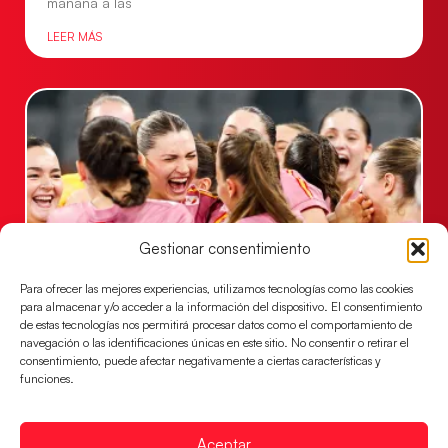
mañana a las
LEER MÁS
Gestionar consentimiento
Para ofrecer las mejores experiencias, utilizamos tecnologías como las cookies
para almacenar y/o acceder a la información del dispositivo. El consentimiento
Montenegro, última frontera para las
de estas tecnologías nos permitirá procesar datos como el comportamiento de
Guerreras Juveniles en la conquista del oro
navegación o las identificaciones únicas en este sitio. No consentir o retirar el
mundial
consentimiento, puede afectar negativamente a ciertas características y
funciones.
El conjunto dirigido por Cristina Cabeza buscará
mañana, a las 17:30h., el oro en el Campeonato del
Mundo ante la
Aceptar