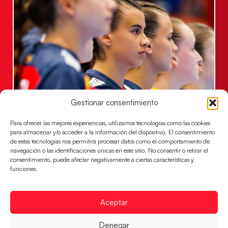
Gestionar consentimiento
Las Guerreras Juveniles lucharán por el oro
mundialista
Para ofrecer las mejores experiencias, utilizamos tecnologías como las cookies
El conjunto dirigido por Cristina Cabeza se lleva la
para almacenar y/o acceder a la información del dispositivo. El consentimiento
victoria en las semifinales contra Egipto y luchará por
de estas tecnologías nos permitirá procesar datos como el comportamiento de
navegación o las identificaciones únicas en este sitio. No consentir o retirar el
el oro
consentimiento, puede afectar negativamente a ciertas características y
funciones.
LEER MÁS
Aceptar
Denegar