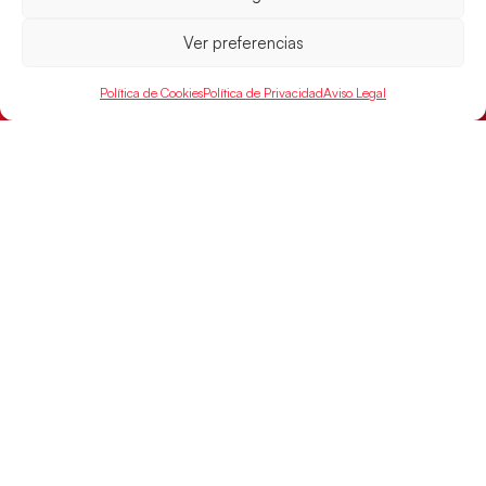
Ver preferencias
Política de Cookies
Política de Privacidad
Aviso Legal
Los Hispanos Juveniles buscarán el bronce
continental
Los pupilos de Javier Márquez no han podido con
Alemania y disputarán el encuentro por el bronce el
próximo domingo
LEER MÁS