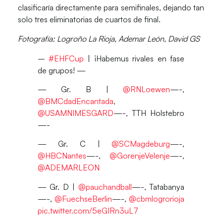
clasificaría directamente para semifinales, dejando tan
solo tres eliminatorias de cuartos de final.
Fotografía: Logroño La Rioja, Ademar León, David GS
–️
#EHFCup
| ¡Habemus rivales en fase
de grupos! —
— Gr. B |
@RNLoewen
—-,
@BMCdadEncantada
,
@USAMNIMESGARD
—-, TTH Holstebro
—-
— Gr. C |
@SCMagdeburg
—-,
@HBCNantes
—-,
@GorenjeVelenje
—-,
@ADEMARLEON
— Gr. D |
@pauchandball
—-, Tatabanya
—-,
@FuechseBerlin
—-,
@cbmlogrorioja
pic.twitter.com/5eGIRn3uL7