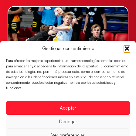
Gestionar consentimiento
Para ofrecer las mejores experiencias, utilizamos tecnologías como las cookies
para almacenar y/o acceder a la información del dispositivo. El consentimiento
de estas tecnologías nos permitirá procesar datos como el comportamiento de
Una revancha contra Dinamarca para
navegación o las identificaciones únicas en este sitio. No consentir o retirar el
conquistar el bronce del EHF EURO 2026
consentimiento, puede afectar negativamente a ciertas características y
funciones.
Los Hispanos Juveniles buscan colgarse la presea en
el partido por el bronce del Campeonato de Europa,
mañana a las
Aceptar
LEER MÁS
Denegar
Ver preferencias