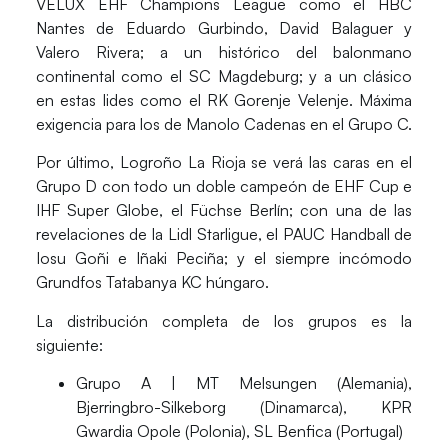
VELUX EHF Champions League como el
HBC
Nantes
de Eduardo Gurbindo, David Balaguer y
Valero Rivera; a un histórico del balonmano
continental como el
SC Magdeburg
; y a un clásico
en estas lides como el
RK Gorenje Velenje
. Máxima
exigencia para los de Manolo Cadenas en el Grupo C.
Por último, Logroño La Rioja se verá las caras en el
Grupo D con todo un doble campeón de EHF Cup e
IHF Super Globe, el
Füchse Berlín
; con una de las
revelaciones de la Lidl Starligue, el
PAUC Handball
de
Iosu Goñi e Iñaki Peciña; y el siempre incómodo
Grundfos Tatabanya
KC húngaro.
La distribución completa de los grupos es la
siguiente:
Grupo A |
MT Melsungen (Alemania),
Bjerringbro-Silkeborg (Dinamarca), KPR
Gwardia Opole (Polonia), SL Benfica (Portugal)