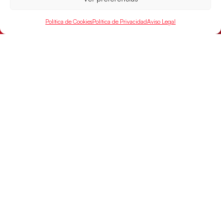
Política de Cookies
Política de Privacidad
Aviso Legal
Montenegro, última frontera para las
Guerreras Juveniles en la conquista del oro
mundial
El conjunto dirigido por Cristina Cabeza buscará
mañana, a las 17:30h., el oro en el Campeonato del
Mundo ante la
LEER MÁS