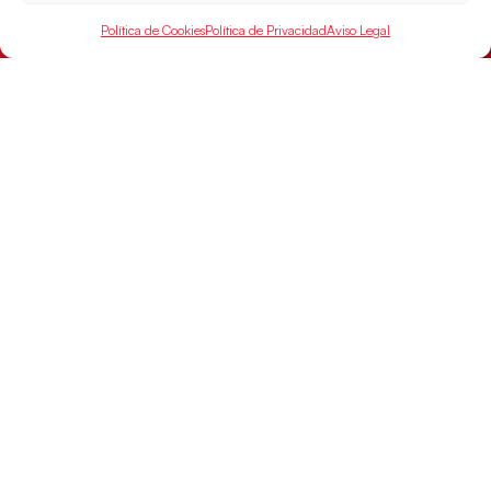
Política de Cookies
Política de Privacidad
Aviso Legal
Las Guerreras Juveniles sellan su billete para
las semifinales
Las pupilas de Cristina Cabeza han remontado con
parcial de 7:1 que les ha dado el pase a semifinales
que
LEER MÁS