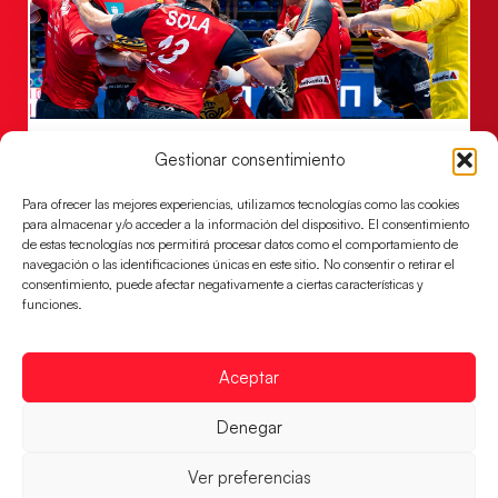
Los Hispanos Juveniles jugarán las
Gestionar consentimiento
semifinales del EHF EURO 2026
Para ofrecer las mejores experiencias, utilizamos tecnologías como las cookies
Los pupilos de Javier Márquez se han llevado el
para almacenar y/o acceder a la información del dispositivo. El consentimiento
partido de semifinales 29-27 ante Francia y mañana
de estas tecnologías nos permitirá procesar datos como el comportamiento de
jugarán las semifinales
navegación o las identificaciones únicas en este sitio. No consentir o retirar el
consentimiento, puede afectar negativamente a ciertas características y
LEER MÁS
funciones.
Aceptar
Denegar
Ver preferencias