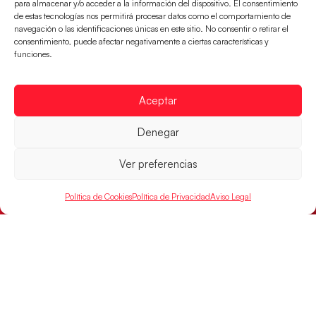
para almacenar y/o acceder a la información del dispositivo. El consentimiento
de estas tecnologías nos permitirá procesar datos como el comportamiento de
navegación o las identificaciones únicas en este sitio. No consentir o retirar el
consentimiento, puede afectar negativamente a ciertas características y
funciones.
Aceptar
Denegar
Una revancha contra Dinamarca para
conquistar el bronce del EHF EURO 2026
Ver preferencias
Los Hispanos Juveniles buscan colgarse la presea en
el partido por el bronce del Campeonato de Europa,
Política de Cookies
Política de Privacidad
Aviso Legal
mañana a las
LEER MÁS