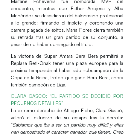
Maitane Echeverría
fue nombrada
MVP del
encuentro
, mientras que
Esther Arrojeria
y Alba
Menéndez
se despidieron del balonmano profesional
a lo grande: firmando el triplete y coronando una
carrera plagada de éxitos.
María Flores
cierra también
su retirada tras un gran partido de su conjunto, a
pesar de no haber conseguido el título.
La victoria de Super Amara Bera Bera permitirá a
Replasa Beti-Onak
tener una plaza europea para la
próxima temporada al haber sido subcampeón de la
Copa de la Reina, trofeo que ganó Bera Bera, ahora
también campeón de Liga.
CLARA GASCÓ: “EL PARTIDO SE DECIDIÓ POR
PEQUEÑOS DETALLES”
La extremo derecho de Atticgo Elche,
Clara Gascó
,
valoró el esfuerzo de su equipo tras la derrota:
“
Sabíamos que iba a ser un partido muy difícil y ellas
han demostrado el carácter ganador que tienen. Creo