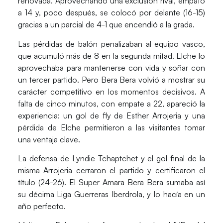
renovada. Aprovechando una exclusión rival, empató
a 14 y, poco después, se colocó por delante (16-15)
gracias a un parcial de 4-1 que encendió a la grada.
Las
pérdidas de balón penalizaban al equipo vasco
,
que acumuló más de 8 en la segunda mitad. Elche lo
aprovechaba para mantenerse con vida y soñar con
un tercer partido. Pero Bera Bera volvió a mostrar su
carácter competitivo en los momentos decisivos.
A
falta de cinco minutos
, con
empate a 22
, apareció la
experiencia: un gol de fly de
Esther Arrojeria
y una
pérdida de Elche permitieron a las visitantes tomar
una ventaja clave.
La defensa de
Lyndie Tchaptchet
y el gol final de la
misma
Arrojeria
cerraron el partido y certificaron el
título (
24-26
). El
Super Amara Bera Bera
sumaba así
su
décima Liga Guerreras Iberdrola
, y lo hacía en un
año perfecto.