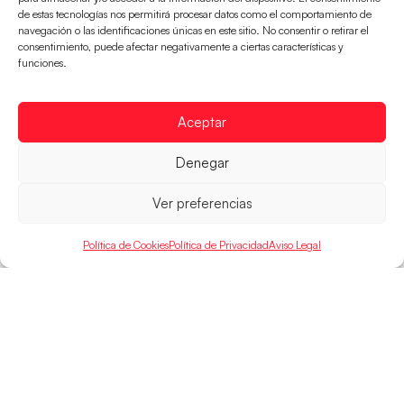
de estas tecnologías nos permitirá procesar datos como el comportamiento de
navegación o las identificaciones únicas en este sitio. No consentir o retirar el
consentimiento, puede afectar negativamente a ciertas características y
Las Guerreras Juveniles sellan su billete para
funciones.
las semifinales
Las pupilas de Cristina Cabeza han remontado con
parcial de 7:1 que les ha dado el pase a semifinales
Aceptar
que
Denegar
LEER MÁS
Ver preferencias
Política de Cookies
Política de Privacidad
Aviso Legal