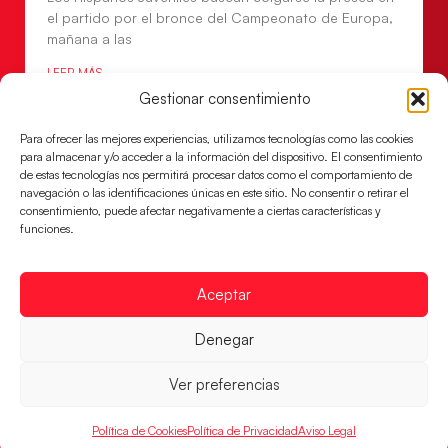
el partido por el bronce del Campeonato de Europa,
mañana a las
LEER MÁS
Gestionar consentimiento
Para ofrecer las mejores experiencias, utilizamos tecnologías como las cookies
para almacenar y/o acceder a la información del dispositivo. El consentimiento
de estas tecnologías nos permitirá procesar datos como el comportamiento de
navegación o las identificaciones únicas en este sitio. No consentir o retirar el
consentimiento, puede afectar negativamente a ciertas características y
funciones.
Aceptar
Denegar
Montenegro, última frontera para las
Guerreras Juveniles en la conquista del oro
Ver preferencias
mundial
El conjunto dirigido por Cristina Cabeza buscará
Política de Cookies
Política de Privacidad
Aviso Legal
mañana, a las 17:30h., el oro en el Campeonato del