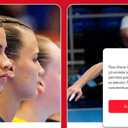
Para ofrecer 
y/o acceder a
permitirá pr
en este sitio
característica
A