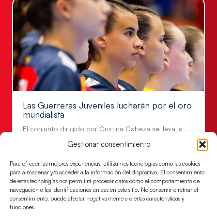
Las Guerreras Juveniles lucharán por el oro
mundialista
El conjunto dirigido por Cristina Cabeza se lleva la
victoria en las semifinales contra Egipto y luchará por
Gestionar consentimiento
el oro
Para ofrecer las mejores experiencias, utilizamos tecnologías como las cookies
LEER MÁS
para almacenar y/o acceder a la información del dispositivo. El consentimiento
de estas tecnologías nos permitirá procesar datos como el comportamiento de
navegación o las identificaciones únicas en este sitio. No consentir o retirar el
consentimiento, puede afectar negativamente a ciertas características y
funciones.