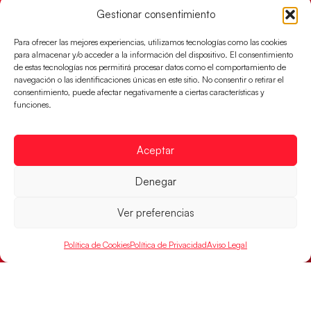
Gestionar consentimiento
Para ofrecer las mejores experiencias, utilizamos tecnologías como las cookies
para almacenar y/o acceder a la información del dispositivo. El consentimiento
de estas tecnologías nos permitirá procesar datos como el comportamiento de
navegación o las identificaciones únicas en este sitio. No consentir o retirar el
consentimiento, puede afectar negativamente a ciertas características y
funciones.
Aceptar
Denegar
Los Hispanos Juveniles buscarán el bronce
continental
Ver preferencias
Los pupilos de Javier Márquez no han podido con
Alemania y disputarán el encuentro por el bronce el
Política de Cookies
Política de Privacidad
Aviso Legal
próximo domingo
LEER MÁS