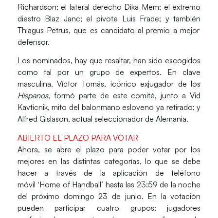
Richardson
; el lateral derecho
Dika Mem
; el extremo
diestro
Blaz Janc
; el pivote
Luis Frade
; y también
Thiagus Petrus,
que es candidato al premio a mejor
defensor.
Los
nominados
, hay que resaltar, han sido escogidos
como tal por un
grupo de expertos.
En clave
masculina,
Víctor Tomás
, icónico exjugador de los
Hispanos
, formó parte de este comité, junto a
Vid
Kavticnik
, mito del balonmano esloveno ya retirado; y
Alfred Gislason
, actual seleccionador de
Alemania
.
ABIERTO EL PLAZO PARA VOTAR
Ahora, se abre el
plazo
para poder
votar
por los
mejores
en las distintas categorías, lo que se debe
hacer a través de la aplicación de teléfono
móvil
‘Home of Handball’
hasta las
23:59 de la noche
del próximo domingo 23 de junio.
En la votación
pueden participar
cuatro grupos
:
jugadores