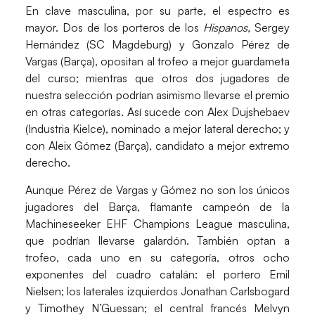
En clave
masculina
, por su parte, el espectro es
mayor. Dos de los porteros de los
Hispanos
,
Sergey
Hernández
(SC Magdeburg) y
Gonzalo Pérez de
Vargas
(Barça), opositan al trofeo a mejor guardameta
del curso; mientras que otros dos jugadores de
nuestra selección podrían asimismo llevarse el premio
en otras categorías. Así sucede con
Alex Dujshebaev
(Industria Kielce), nominado a
mejor lateral derecho
; y
con
Aleix Gómez (Barça),
candidato a mejor extremo
derecho.
Aunque
Pérez de Vargas
y
Gómez
no son los únicos
jugadores del
Barça
, flamante
campeón
de la
Machineseeker EHF Champions League masculina
,
que podrían llevarse galardón. También optan a
trofeo, cada uno en su categoría,
otros ocho
exponentes
del cuadro catalán: el portero
Emil
Nielsen
; los laterales izquierdos
Jonathan Carlsbogard
y Timothey N’Guessan;
el central francés
Melvyn