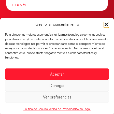
LEER MÁS
Gestionar consentimiento
Para ofrecer las mejores experiencias, utilizamos tecnologías como las cookies
para almacenar y/o acceder a la información del dispositivo. El consentimiento
de estas tecnologías nos permitirá procesar datos como el comportamiento de
navegación o las identificaciones únicas en este sitio. No consentir o retirar el
consentimiento, puede afectar negativamente a ciertas características y
funciones.
Aceptar
Las Guerreras Juveniles lucharán por el oro
mundialista
Denegar
El conjunto dirigido por Cristina Cabeza se lleva la
victoria en las semifinales contra Egipto y luchará por
Ver preferencias
el oro
LEER MÁS
Política de Cookies
Política de Privacidad
Aviso Legal